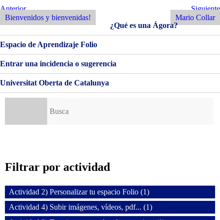
Navegación
Entrada
Siguiente
Anterior
Siguiente
Anterior
Entrada
Bienvenidos y bienvenidas!
Mario Collar
de
¿Qué es una Ágora?
entradas
Espacio de Aprendizaje Folio
Entrar una incidencia o sugerencia
Universitat Oberta de Catalunya
Buscar:
Filtrar por actividad
Actividad 2) Personalizar tu espacio Folio (1)
Actividad 4) Subir imágenes, vídeos, pdf... (1)