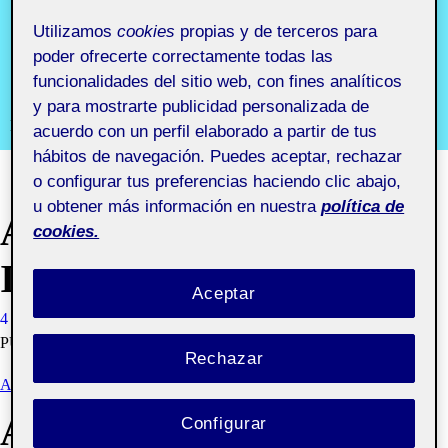
portafolios
Utilizamos
cookies
propias y de terceros para
aula 4
poder ofrecerte correctamente todas las
funcionalidades del sitio web, con fines analíticos
y para mostrarte publicidad personalizada de
Laboratorio de herramientas de portafolios aula 4
acuerdo con un perfil elaborado a partir de tus
hábitos de navegación. Puedes aceptar, rechazar
o configurar tus preferencias haciendo clic abajo,
u obtener más información en nuestra
política de
ACTIVIDAD 4 SUBIR
cookies.
IMÁGENES Y VIDEOS
Aceptar
4 MARZO, 2021
GEMMA FARELL FOCHS
VISIBILIDAD:
PÚBLICA
Rechazar
ACTIVIDAD 4) SUBIR IMÁGENES, VÍDEOS, PDF...
AQUÍ COMPARTO MI
Configurar