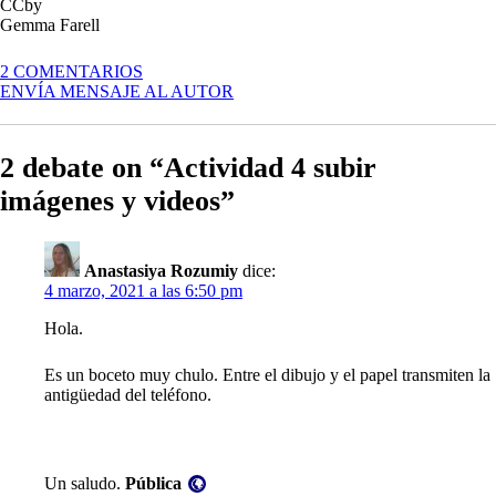
CCby
Gemma Farell
EN
2 COMENTARIOS
ACTIVIDAD
ENVÍA MENSAJE AL AUTOR
4
SUBIR
IMÁGENES
2 debate on “Actividad 4 subir
Y
VIDEOS
imágenes y videos”
Anastasiya Rozumiy
dice:
4 marzo, 2021 a las 6:50 pm
Hola.
Es un boceto muy chulo. Entre el dibujo y el papel transmiten la
antigüedad del teléfono.
Visibilidad:
Un saludo.
Pública