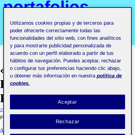
portafolios
aula 4
Utilizamos
cookies
propias y de terceros para
poder ofrecerte correctamente todas las
funcionalidades del sitio web, con fines analíticos
Laboratorio de herramientas de portafolios aula 4
y para mostrarte publicidad personalizada de
acuerdo con un perfil elaborado a partir de tus
hábitos de navegación. Puedes aceptar, rechazar
«HABITACIÓN
o configurar tus preferencias haciendo clic abajo,
u obtener más información en nuestra
política de
PROPIA» ENTREGA
cookies.
PEC2
Aceptar
23 ABRIL, 2023
MIGUEL ANGEL RAMOS OYA
VISIBILIDAD:
PÚBLICA
Rechazar
ACTIVIDAD 2) PERSONALIZAR TU ESPACIO FOLIO